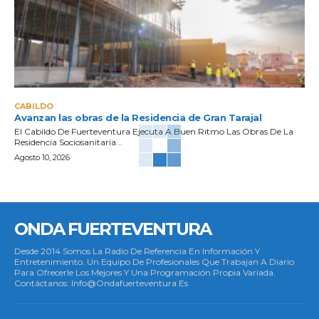
CABILDO
Avanzan las obras de la Residencia de Gran Tarajal
El Cabildo De Fuerteventura Ejecuta A Buen Ritmo Las Obras De La
Residencia Sociosanitaria...
Agosto 10, 2026
ONDA FUERTEVENTURA
Desde 2014 Somos La Radio De Referencia En Información Y
Entretenimiento. Un Equipo De Profesionales Que Trabajan A Diario
Para Ofrecerle Los Mejores Y Una Programación Propia Variada.
Contáctanos: Info@ondafuerteventura.es