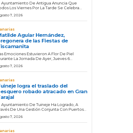
l Ayuntamiento De Antigua Anuncia Que
odos Los Viernes Por La Tarde Se Celebra...
gosto 7, 2026
anarias
atilde Aguiar Hernández,
regonera de las Fiestas de
iscamanita
as Emociones Estuvieron A Flor De Piel
urante La Jornada De Ayer, Jueves 6...
gosto 7, 2026
anarias
uineje logra el traslado del
esquero robado atracado en Gran
arajal
l Ayuntamiento De Tuineje Ha Logrado, A
ravés De Una Gestión Conjunta Con Puertos...
gosto 7, 2026
anarias