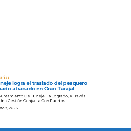
arias
neje logra el traslado del pesquero
bado atracado en Gran Tarajal
Ayuntamiento De Tuineje Ha Logrado, A Través
Una Gestión Conjunta Con Puertos...
to 7, 2026