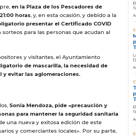
E
mpre,
en la Plaza de los Pescadores de
T
 21:00 horas
, y, en esta ocasión, y debido a la
A
bligatorio presentar el Certificado COVID
C
n sorteos para las personas que acudan al
M
p
T
L
ositores y visitantes, el Ayuntamiento
D
igatorio de mascarilla, la necesidad de
A
l y evitar las aglomeraciones.
C
T
p
T
dos,
Sonia Mendoza, pide «precaución y
E
T
sonas para mantener la seguridad sanitaria
A
 de una nueva y exitosa edición de este
rios y comerciantes locales». Por su parte,
C