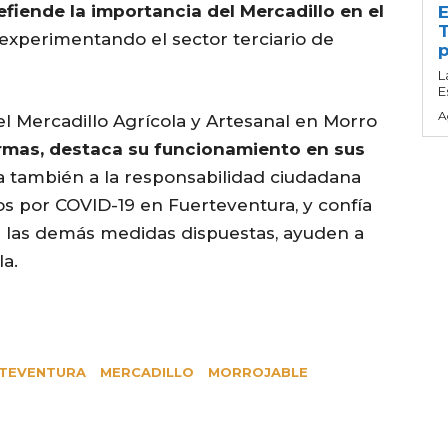
efiende la importancia del Mercadillo en el
E
T
experimentando el sector terciario de
p
L
E
A
el Mercadillo Agrícola y Artesanal en Morro
mas, destaca su funcionamiento en sus
ela también a la responsabilidad ciudadana
s por COVID-19 en Fuerteventura, y confía
 a las demás medidas dispuestas, ayuden a
la.
TEVENTURA
MERCADILLO
MORROJABLE