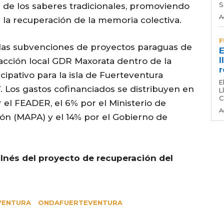
S
n de los saberes tradicionales, promoviendo
A
n la recuperación de la memoria colectiva.
F
las subvenciones de proyectos paraguas de
E
l
acción local GDR Maxorata dentro de la
r
cipativo para la isla de Fuerteventura
E
 Los gastos cofinanciados se distribuyen en
L
C
r el FEADER, el 6% por el Ministerio de
A
ión (MAPA) y el 14% por el Gobierno de
 Inés del proyecto de recuperación del
VENTURA
ONDAFUERTEVENTURA