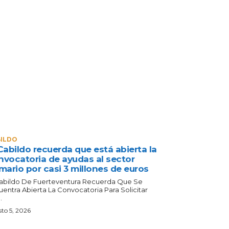
ILDO
Cabildo recuerda que está abierta la
nvocatoria de ayudas al sector
mario por casi 3 millones de euros
Cabildo De Fuerteventura Recuerda Que Se
uentra Abierta La Convocatoria Para Solicitar
.
to 5, 2026