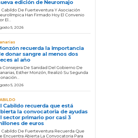
ueva edición de Neuromajo
l Cabildo De Fuerteventura Y Asociación
eurolímpica Han Firmado Hoy El Convenio
or El...
gosto 5, 2026
anarias
onzón recuerda la importancia
e donar sangre al menos dos
eces al año
a Consejera De Sanidad Del Gobierno De
anarias, Esther Monzón, Realizó Su Segunda
onación...
gosto 5, 2026
ABILDO
l Cabildo recuerda que está
bierta la convocatoria de ayudas
l sector primario por casi 3
illones de euros
l Cabildo De Fuerteventura Recuerda Que
e Encuentra Abierta La Convocatoria Para