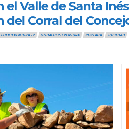
 el Valle de Santa Inés
 del Corral del Conce
 FUERTEVENTURA TV
ONDAFUERTEVENTURA
PORTADA
SOCIEDAD