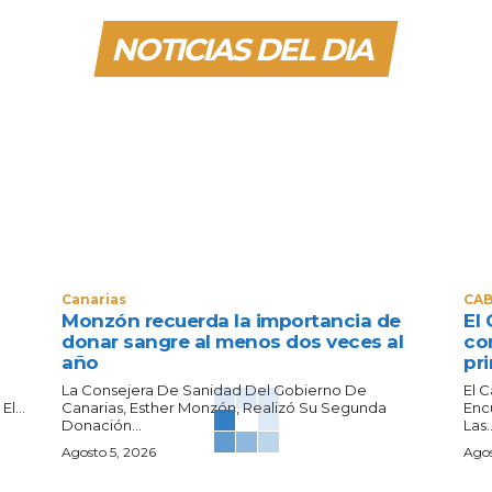
NOTICIAS DEL DIA
Canarias
CAB
Monzón recuerda la importancia de
El 
donar sangre al menos dos veces al
co
año
pri
La Consejera De Sanidad Del Gobierno De
El 
l...
Canarias, Esther Monzón, Realizó Su Segunda
Enc
Donación...
Las..
Agosto 5, 2026
Agos