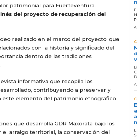
n
alor patrimonial para Fuerteventura.
E
 Inés del proyecto de recuperación del
N
P
A
ídeo realizado en el marco del proyecto, que
C
acionados con la historia y significado del
M
d
ortancia dentro de las tradiciones
v
.
L
C
D
evista informativa que recopila los
A
desarrollado, contribuyendo a preservar y
a este elemento del patrimonio etnográfico
C
E
a
a
m
ciones que desarrolla GDR Maxorata bajo los
E
l arraigo territorial, la conservación del
S