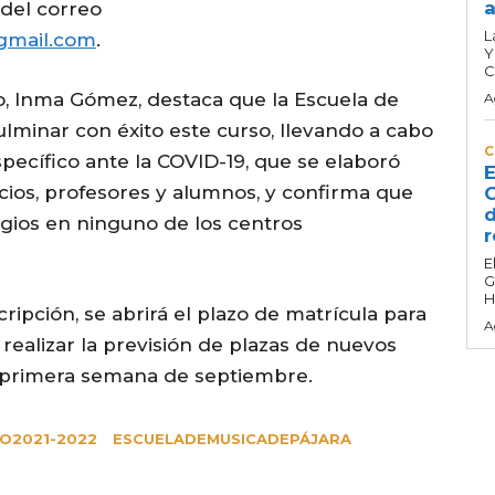
a
 del correo
L
gmail.com
.
Y
C
ro, Inma Gómez, destaca que la Escuela de
A
ulminar con éxito este curso, llevando a cabo
C
pecífico ante la COVID-19, que se elaboró
E
ocios, profesores y alumnos, y confirma que
C
d
agios en ninguno de los centros
r
E
G
H
ripción, se abrirá el plazo de matrícula para
A
realizar la previsión de plazas de nuevos
 primera semana de septiembre.
O2021-2022
ESCUELADEMUSICADEPÁJARA