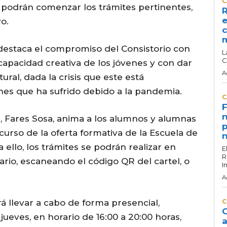
C
, podrán comenzar los trámites pertinentes,
R
e
o.
c
 destaca el compromiso del Consistorio con
L
C
apacidad creativa de los jóvenes y con dar
A
ural, dada la crisis que este está
es que ha sufrido debido a la pandemia.
C
F
n
ra, Fares Sosa, anima a los alumnos y alumnas
p
curso de la oferta formativa de la Escuela de
n
 ello, los trámites se podrán realizar en
E
R
ario, escaneando el código QR del cartel, o
I
A
á llevar a cabo de forma presencial,
C
C
 jueves, en horario de 16:00 a 20:00 horas,
a