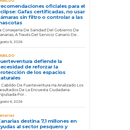
ABILDO
ecomendaciones oficiales para el
clipse: Gafas certificadas, no usar
ámaras sin filtro o controlar a las
mascotas
a Consejería De Sanidad Del Gobierno De
anarias, A Través Del Servicio Canario De...
gosto 6, 2026
ABILDO
uerteventura defiende la
ecesidad de reforzar la
rotección de los espacios
aturales
l Cabildo De Fuerteventura Ha Analizado Los
esultados De La Encuesta Ciudadana
mpulsada Por...
gosto 6, 2026
anarias
anarias destina 7,1 millones en
yudas al sector pesquero y