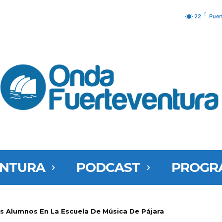
C
22
Puer
ENTURA
PODCAST
PROGR
os Alumnos En La Escuela De Música De Pájara