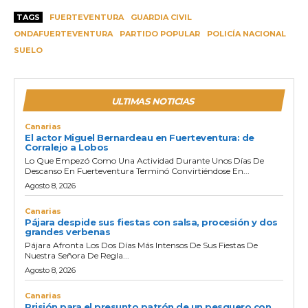
TAGS
FUERTEVENTURA
GUARDIA CIVIL
ONDAFUERTEVENTURA
PARTIDO POPULAR
POLICÍA NACIONAL
SUELO
ULTIMAS NOTICIAS
Canarias
El actor Miguel Bernardeau en Fuerteventura: de
Corralejo a Lobos
Lo Que Empezó Como Una Actividad Durante Unos Días De
Descanso En Fuerteventura Terminó Convirtiéndose En...
Agosto 8, 2026
Canarias
Pájara despide sus fiestas con salsa, procesión y dos
grandes verbenas
Pájara Afronta Los Dos Días Más Intensos De Sus Fiestas De
Nuestra Señora De Regla...
Agosto 8, 2026
Canarias
Prisión para el presunto patrón de un pesquero con