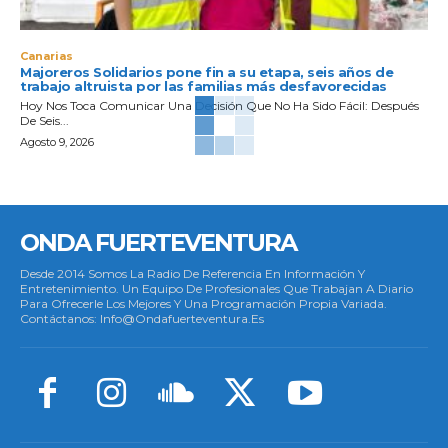
Canarias
Majoreros Solidarios pone fin a su etapa, seis años de
trabajo altruista por las familias más desfavorecidas
Hoy Nos Toca Comunicar Una Decisión Que No Ha Sido Fácil: Después
De Seis...
Agosto 9, 2026
ONDA FUERTEVENTURA
Desde 2014 Somos La Radio De Referencia En Información Y
Entretenimiento. Un Equipo De Profesionales Que Trabajan A Diario
Para Ofrecerle Los Mejores Y Una Programación Propia Variada.
Contáctanos: Info@ondafuerteventura.es