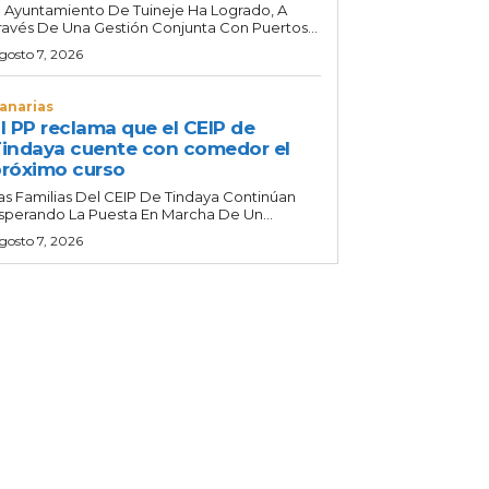
l Ayuntamiento De Tuineje Ha Logrado, A
ravés De Una Gestión Conjunta Con Puertos...
gosto 7, 2026
anarias
l PP reclama que el CEIP de
indaya cuente con comedor el
róximo curso
as Familias Del CEIP De Tindaya Continúan
sperando La Puesta En Marcha De Un...
gosto 7, 2026