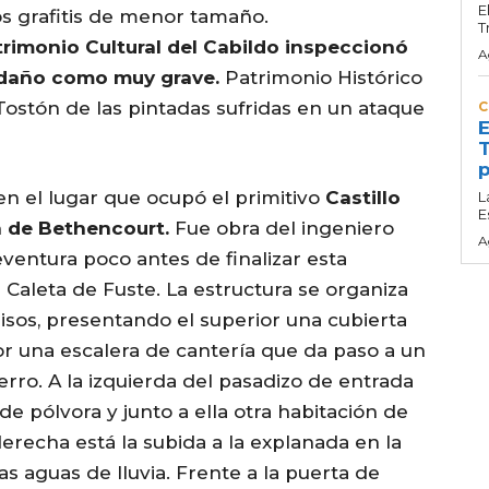
E
os grafitis de menor tamaño.
T
atrimonio Cultural del Cabildo inspeccionó
A
l daño como muy grave.
Patrimonio Histórico
l Tostón de las pintadas sufridas en un ataque
C
E
T
p
 en el lugar que ocupó el primitivo
Castillo
L
E
n de Bethencourt.
Fue obra del ingeniero
A
teventura poco antes de finalizar esta
n Caleta de Fuste. La estructura se organiza
pisos, presentando el superior una cubierta
r una escalera de cantería que da paso a un
rro. A la izquierda del pasadizo de entrada
de pólvora y junto a ella otra habitación de
derecha está la subida a la explanada en la
las aguas de lluvia. Frente a la puerta de