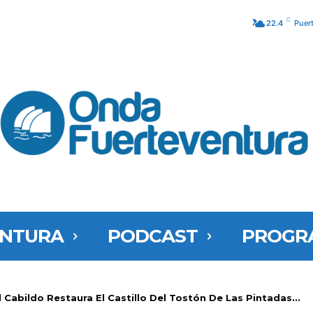
C
22.4
Puer
ENTURA
PODCAST
PROGR
 Cabildo Restaura El Castillo Del Tostón De Las Pintadas...