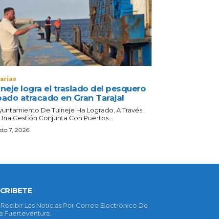
arias
neje logra el traslado del pesquero
bado atracado en Gran Tarajal
Ayuntamiento De Tuineje Ha Logrado, A Través
Una Gestión Conjunta Con Puertos...
to 7, 2026
CRIBETE
 Recibir Las Noticias Por Correo Electrónico De
 Fuerteventura.