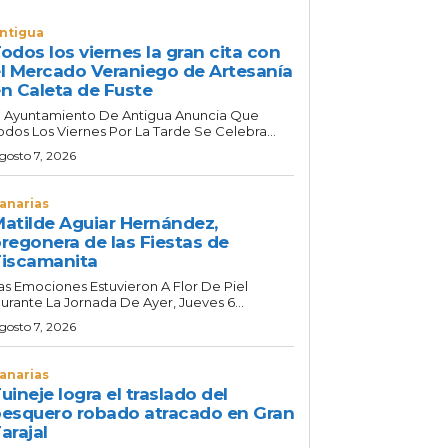
ntigua
odos los viernes la gran cita con
l Mercado Veraniego de Artesanía
n Caleta de Fuste
l Ayuntamiento De Antigua Anuncia Que
odos Los Viernes Por La Tarde Se Celebra...
gosto 7, 2026
anarias
atilde Aguiar Hernández,
regonera de las Fiestas de
iscamanita
as Emociones Estuvieron A Flor De Piel
urante La Jornada De Ayer, Jueves 6...
gosto 7, 2026
anarias
uineje logra el traslado del
esquero robado atracado en Gran
arajal