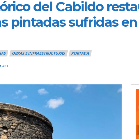
rico del Cabildo restau
as pintadas sufridas e
IAS
OBRAS E INFRAESTRUCTURAS
PORTADA
423