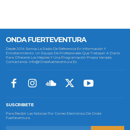
ONDA FUERTEVENTURA
Desde 2014 Somos La Radio De Referencia En Información Y
Entretenimiento. Un Equipo De Profesionales Que Trabajan A Diario
Para Ofrecerle Los Mejores Y Una Programación Propia Variada.
Contáctanos: Info@ondafuerteventura.es
SUSCRIBETE
Para Recibir Las Noticias Por Correo Electrónico De Onda
Fuerteventura.