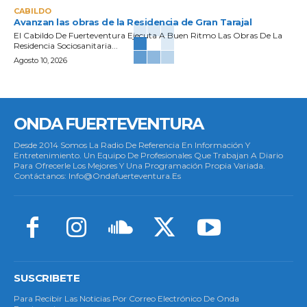
CABILDO
Avanzan las obras de la Residencia de Gran Tarajal
El Cabildo De Fuerteventura Ejecuta A Buen Ritmo Las Obras De La
Residencia Sociosanitaria...
Agosto 10, 2026
ONDA FUERTEVENTURA
Desde 2014 Somos La Radio De Referencia En Información Y
Entretenimiento. Un Equipo De Profesionales Que Trabajan A Diario
Para Ofrecerle Los Mejores Y Una Programación Propia Variada.
Contáctanos: Info@ondafuerteventura.es
SUSCRIBETE
Para Recibir Las Noticias Por Correo Electrónico De Onda