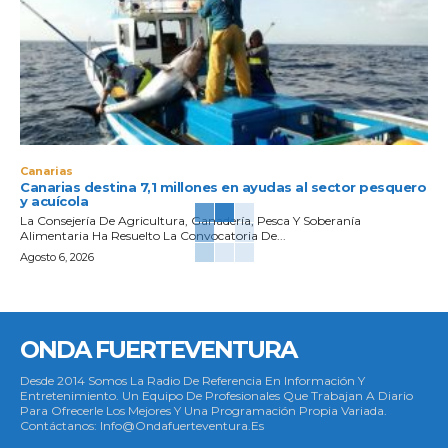
Canarias
Canarias destina 7,1 millones en ayudas al sector pesquero
y acuícola
La Consejería De Agricultura, Ganadería, Pesca Y Soberanía
Alimentaria Ha Resuelto La Convocatoria De...
Agosto 6, 2026
ONDA FUERTEVENTURA
Desde 2014 Somos La Radio De Referencia En Información Y
Entretenimiento. Un Equipo De Profesionales Que Trabajan A Diario
Para Ofrecerle Los Mejores Y Una Programación Propia Variada.
Contáctanos: Info@ondafuerteventura.es