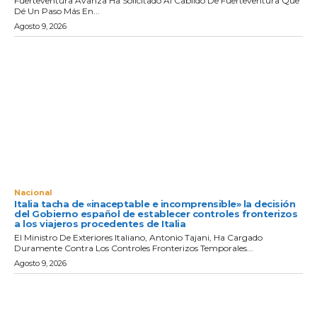
Fuerteventura Avanza Ha Solicitado Al Cabildo De Fuerteventura Que
Dé Un Paso Más En...
Agosto 9, 2026
Nacional
Italia tacha de «inaceptable e incomprensible» la decisión
del Gobierno español de establecer controles fronterizos
a los viajeros procedentes de Italia
El Ministro De Exteriores Italiano, Antonio Tajani, Ha Cargado
Duramente Contra Los Controles Fronterizos Temporales...
Agosto 9, 2026