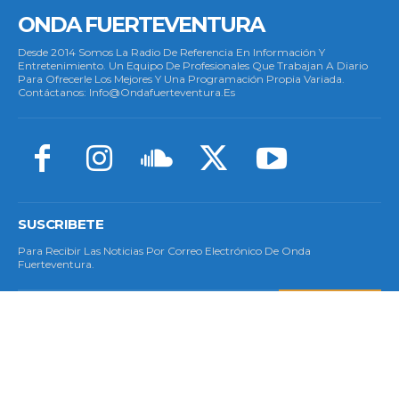
ONDA FUERTEVENTURA
Desde 2014 Somos La Radio De Referencia En Información Y
Entretenimiento. Un Equipo De Profesionales Que Trabajan A Diario
Para Ofrecerle Los Mejores Y Una Programación Propia Variada.
Contáctanos: Info@ondafuerteventura.es
SUSCRIBETE
Para Recibir Las Noticias Por Correo Electrónico De Onda
Fuerteventura.
SUSCRIBETE
© Copyright 2023 - Todos Los Derechos Reservados.
Política De Cookies
|
Aviso Legal
|
Privacidad