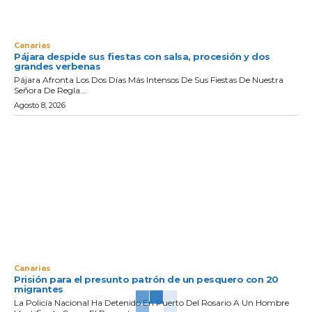
Canarias
Pájara despide sus fiestas con salsa, procesión y dos
grandes verbenas
Pájara Afronta Los Dos Días Más Intensos De Sus Fiestas De Nuestra
Señora De Regla...
Agosto 8, 2026
Canarias
Prisión para el presunto patrón de un pesquero con 20
migrantes
La Policía Nacional Ha Detenido En Puerto Del Rosario A Un Hombre