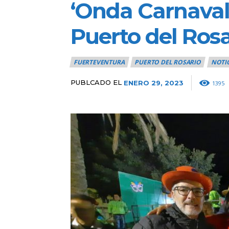
‘Onda Carnaval
Puerto del Rosa
FUERTEVENTURA
PUERTO DEL ROSARIO
NOTI
PUBLCADO EL
ENERO 29, 2023
1395