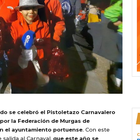
do se celebró el Pistoletazo Carnavalero
 por la Federación de Murgas de
on el ayuntamiento portuense
. Con este
C
 salida al Carnaval,
que este año se