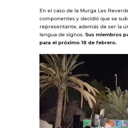
En el caso de la Murga Les Reverd
componentes y decidió que se subie
representante, además de ser la ú
lengua de signos.
Sus miembros par
para el próximo 18 de febrero.
R
e
p
r
o
d
u
c
t