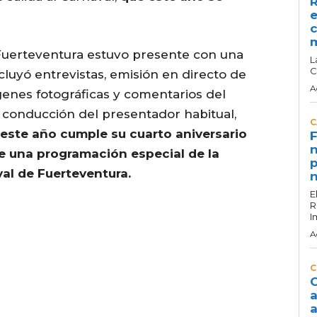
R
e
c
uerteventura estuvo presente con una
L
C
cluyó entrevistas, emisión en directo de
A
genes fotográficas y comentarios del
 conducción del presentador habitual,
C
 este año cumple su cuarto aniversario
F
n
de una programación especial de la
p
val de Fuerteventura.
n
E
R
I
A
C
C
a
a