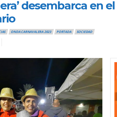
era’ desembarca en el 
rio
CIAS
ONDA CARNAVALERA 2023
PORTADA
SOCIEDAD