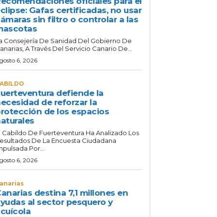
ecomendaciones oficiales para el
clipse: Gafas certificadas, no usar
ámaras sin filtro o controlar a las
mascotas
a Consejería De Sanidad Del Gobierno De
anarias, A Través Del Servicio Canario De...
gosto 6, 2026
ABILDO
uerteventura defiende la
ecesidad de reforzar la
rotección de los espacios
aturales
l Cabildo De Fuerteventura Ha Analizado Los
esultados De La Encuesta Ciudadana
mpulsada Por...
gosto 6, 2026
anarias
anarias destina 7,1 millones en
yudas al sector pesquero y
cuícola