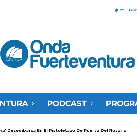
C
22
Puer
ENTURA
PODCAST
PROGR
ra' Desembarca En El Pistoletazo De Puerto Del Rosario