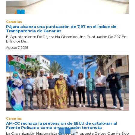
Canarias
Pájara alcanza una puntuación de 7,97 en el Índice de
Transparencia de Canarias
El Ayuntamiento De Pájara Ha Obtenido Una Puntuación De 7,97 En
El Índice De...
Agosto 7, 2026
Canarias
AM-CC rechaza la pretensión de EEUU de catalogar al
Frente Polisario como organización terrorista
La Organización Nacionalista Critica La Propuesta De Ley Que Ha Sido