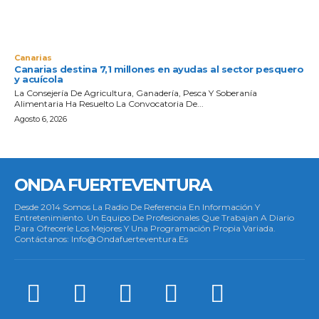
Canarias
Canarias destina 7,1 millones en ayudas al sector pesquero
y acuícola
La Consejería De Agricultura, Ganadería, Pesca Y Soberanía
Alimentaria Ha Resuelto La Convocatoria De...
Agosto 6, 2026
ONDA FUERTEVENTURA
Desde 2014 Somos La Radio De Referencia En Información Y
Entretenimiento. Un Equipo De Profesionales Que Trabajan A Diario
Para Ofrecerle Los Mejores Y Una Programación Propia Variada.
Contáctanos: Info@ondafuerteventura.es