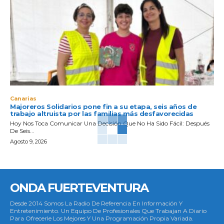
Canarias
Majoreros Solidarios pone fin a su etapa, seis años de
trabajo altruista por las familias más desfavorecidas
Hoy Nos Toca Comunicar Una Decisión Que No Ha Sido Fácil: Después
De Seis...
Agosto 9, 2026
ONDA FUERTEVENTURA
Desde 2014 Somos La Radio De Referencia En Información Y
Entretenimiento. Un Equipo De Profesionales Que Trabajan A Diario
Para Ofrecerle Los Mejores Y Una Programación Propia Variada.