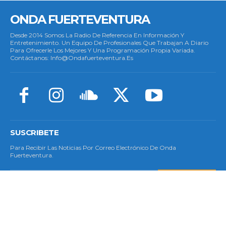
ONDA FUERTEVENTURA
Desde 2014 Somos La Radio De Referencia En Información Y
Entretenimiento. Un Equipo De Profesionales Que Trabajan A Diario
Para Ofrecerle Los Mejores Y Una Programación Propia Variada.
Contáctanos: Info@ondafuerteventura.es
SUSCRIBETE
Para Recibir Las Noticias Por Correo Electrónico De Onda
Fuerteventura.
SUSCRIBETE
© Copyright 2023 - Todos Los Derechos Reservados.
Política De Cookies
|
Aviso Legal
|
Privacidad