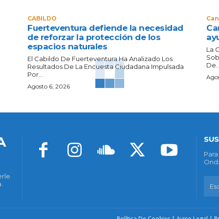
CABILDO
Can
Fuerteventura defiende la necesidad
Can
de reforzar la protección de los
ay
espacios naturales
La 
Sob
El Cabildo De Fuerteventura Ha Analizado Los
De..
Resultados De La Encuesta Ciudadana Impulsada
Por...
Agos
Agosto 6, 2026
A
SUS
Para
Onda
erle
.
Política De Cookies
|
Aviso Legal
|
P