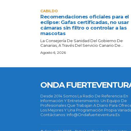
CABILDO
Recomendaciones oficiales para el
eclipse: Gafas certificadas, no usar
cámaras sin filtro o controlar a las
mascotas
La Consejería De Sanidad Del Gobierno De
Canarias, A Través Del Servicio Canario De...
Agosto 6, 2026
ONDA FUERTEVENTUR
Desde 2014 Somos La Radio De Referencia En
Información Y Entretenimiento. Un Equipo De
Profesionales Que Trabajan A Diario Para Ofrec
Los Mejores Y Una Programación Propia Variada
Contáctanos: Info@ondafuerteventura.es