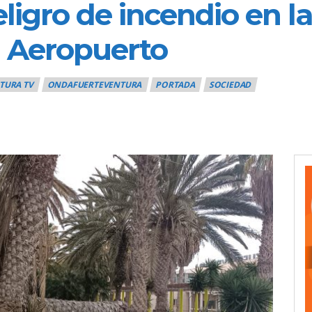
eligro de incendio en l
l Aeropuerto
TURA TV
ONDAFUERTEVENTURA
PORTADA
SOCIEDAD