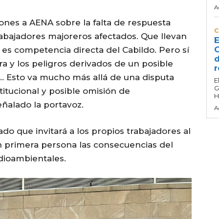
A
iones a AENA sobre la falta de respuesta
C
 trabajadores majoreros afectados. Que llevan
E
C
 es competencia directa del Cabildo. Pero sí
d
ra y los peligros derivados de un posible
r
o.. Esto va mucho más allá de una disputa
E
G
itucional y posible omisión de
H
eñalado la portavoz.
A
o que invitará a los propios trabajadores al
 primera persona las consecuencias del
dioambientales.