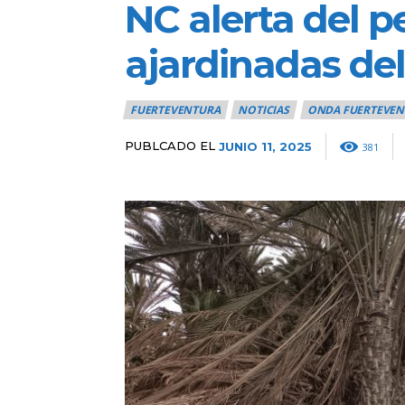
NC alerta del p
ajardinadas de
FUERTEVENTURA
NOTICIAS
ONDA FUERTEVEN
PUBLCADO EL
JUNIO 11, 2025
381