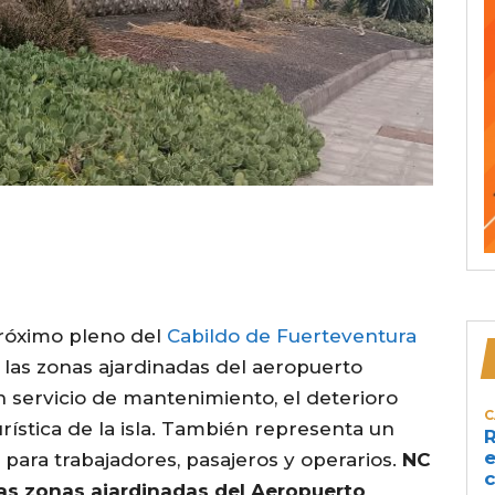
próximo pleno del
Cabildo de Fuerteventura
n las zonas ajardinadas del aeropuerto
n servicio de mantenimiento, el deterioro
C
urística de la isla. También representa un
R
e
 para trabajadores, pasajeros y operarios.
NC
c
 las zonas ajardinadas del Aeropuerto