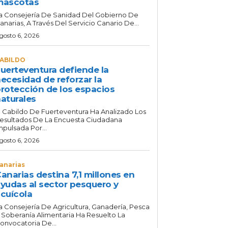
mascotas
a Consejería De Sanidad Del Gobierno De
anarias, A Través Del Servicio Canario De...
gosto 6, 2026
ABILDO
uerteventura defiende la
ecesidad de reforzar la
rotección de los espacios
aturales
l Cabildo De Fuerteventura Ha Analizado Los
esultados De La Encuesta Ciudadana
mpulsada Por...
gosto 6, 2026
anarias
anarias destina 7,1 millones en
yudas al sector pesquero y
cuícola
a Consejería De Agricultura, Ganadería, Pesca
 Soberanía Alimentaria Ha Resuelto La
onvocatoria De...