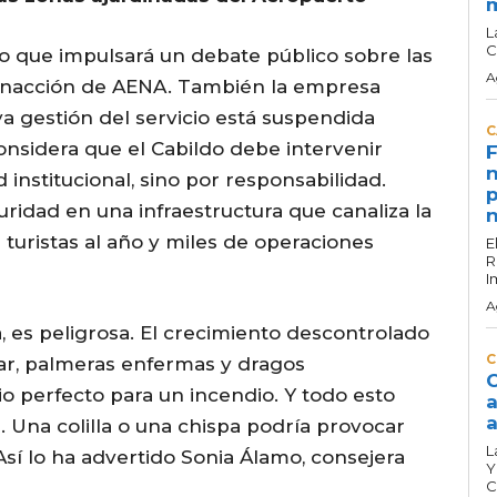
L
C
o que impulsará un debate público sobre las
A
 inacción de AENA. También la empresa
a gestión del servicio está suspendida
C
nsidera que el Cabildo debe intervenir
F
n
 institucional, sino por responsabilidad.
p
uridad en una infraestructura que canaliza la
n
 turistas al año y miles de operaciones
E
R
I
A
, es peligrosa. El crecimiento descontrolado
C
dar, palmeras enfermas y dragos
C
perfecto para un incendio. Y todo esto
a
a
e. Una colilla o una chispa podría provocar
L
Así lo ha advertido Sonia Álamo, consejera
Y
C