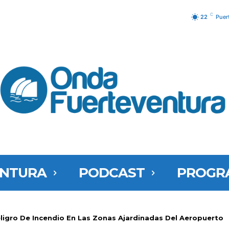
C
22
Puer
ENTURA
PODCAST
PROGR
eligro De Incendio En Las Zonas Ajardinadas Del Aeropuerto