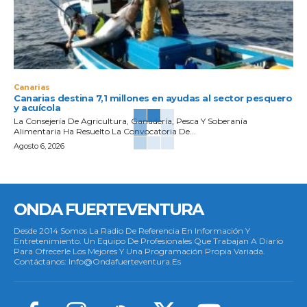
Canarias
Canarias destina 7,1 millones en ayudas al sector pesquero
y acuícola
La Consejería De Agricultura, Ganadería, Pesca Y Soberanía
Alimentaria Ha Resuelto La Convocatoria De...
Agosto 6, 2026
ONDA FUERTEVENTURA
Desde 2014 Somos La Radio De Referencia En Información Y
Entretenimiento. Un Equipo De Profesionales Que Trabajan A Diario
Para Ofrecerle Los Mejores Y Una Programación Propia Variada.
Contáctanos: Info@ondafuerteventura.es