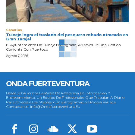
Canarias
Tuineje logra el traslado del pesquero robado atracado en
Gran Tarajal
El Ayuntamiento De Tuineje Ha Logrado, A Través De Una Gestión
Conjunta Con Puertos...
Agosto 7, 2026
ONDA FUERTEVENTURA
Desde 2014 Somos La Radio De Referencia En Información Y
Entretenimiento. Un Equipo De Profesionales Que Trabajan A Diario
Para Ofrecerle Los Mejores Y Una Programación Propia Variada.
Contáctanos: Info@ondafuerteventura.es