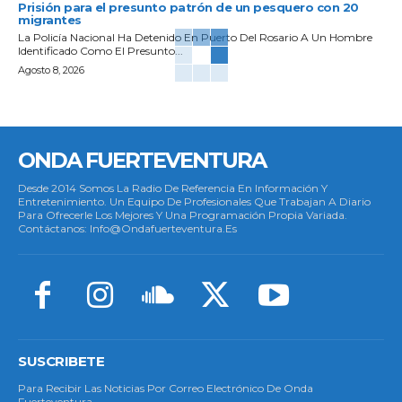
Prisión para el presunto patrón de un pesquero con 20
migrantes
La Policía Nacional Ha Detenido En Puerto Del Rosario A Un Hombre
Identificado Como El Presunto...
Agosto 8, 2026
ONDA FUERTEVENTURA
Desde 2014 Somos La Radio De Referencia En Información Y
Entretenimiento. Un Equipo De Profesionales Que Trabajan A Diario
Para Ofrecerle Los Mejores Y Una Programación Propia Variada.
Contáctanos: Info@ondafuerteventura.es
SUSCRIBETE
Para Recibir Las Noticias Por Correo Electrónico De Onda
Fuerteventura.