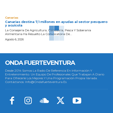
Canarias
Canarias destina 7,1 millones en ayudas al sector pesquero
y acuícola
La Consejería De Agricultura, Ganadería, Pesca Y Soberanía
Alimentaria Ha Resuelto La Convocatoria De...
Agosto 6, 2026
ONDA FUERTEVENTURA
Desde 2014 Somos La Radio De Referencia En Información Y
Entretenimiento. Un Equipo De Profesionales Que Trabajan A Diario
Para Ofrecerle Los Mejores Y Una Programación Propia Variada.
Contáctanos: Info@ondafuerteventura.es