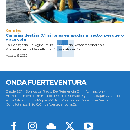
Canarias
Canarias destina 7,1 millones en ayudas al sector pesquero
y acuícola
La Consejería De Agricultura, Ganadería, Pesca Y Soberanía
Alimentaria Ha Resuelto La Convocatoria De...
Agosto 6, 2026
ONDA FUERTEVENTURA
Desde 2014 Somos La Radio De Referencia En Información Y
Entretenimiento. Un Equipo De Profesionales Que Trabajan A Diario
Para Ofrecerle Los Mejores Y Una Programación Propia Variada.
Contáctanos: Info@ondafuerteventura.es