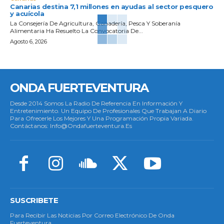
Canarias destina 7,1 millones en ayudas al sector pesquero
y acuícola
La Consejería De Agricultura, Ganadería, Pesca Y Soberanía
Alimentaria Ha Resuelto La Convocatoria De...
Agosto 6, 2026
ONDA FUERTEVENTURA
Desde 2014 Somos La Radio De Referencia En Información Y
Entretenimiento. Un Equipo De Profesionales Que Trabajan A Diario
Para Ofrecerle Los Mejores Y Una Programación Propia Variada.
Contáctanos: Info@ondafuerteventura.es
SUSCRIBETE
Para Recibir Las Noticias Por Correo Electrónico De Onda
Fuerteventura.