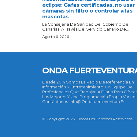
eclipse: Gafas certificadas, no usar
cámaras sin filtro o controlar a las
mascotas
La Consejería De Sanidad Del Gobierno De
Canarias, A Través Del Servicio Canario De...
Agosto 6, 2026
ONDA FUERTEVENTUR
Desde 2014 Somos La Radio De Referencia En
Información Y Entretenimiento. Un Equipo De
Profesionales Que Trabajan A Diario Para Ofrec
Los Mejores Y Una Programación Propia Variada
Contáctanos: Info@ondafuerteventura.es
© Copyright 2023 - Todos Los Derechos Reservados.