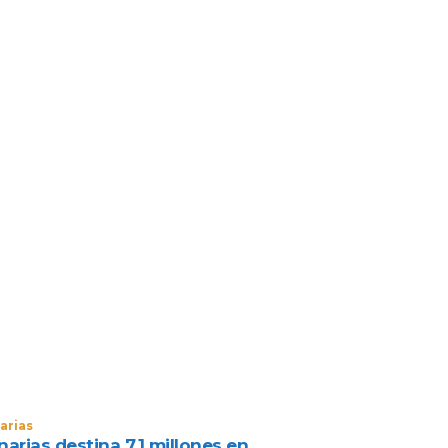
arias
arias destina 7,1 millones en