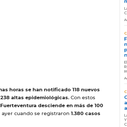
L
C
A
C
F
n
p
n
E
R
I
A
imas horas se han notificado 118 nuevos
C
C
 238 altas epidemiológicas.
Con estos
a
n Fuerteventura desciende en más de 100
a
e ayer cuando se registraron
1.380 casos
L
Y
C