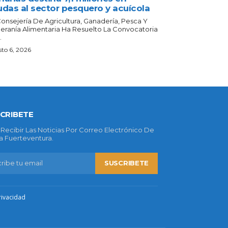
udas al sector pesquero y acuícola
Consejería De Agricultura, Ganadería, Pesca Y
eranía Alimentaria Ha Resuelto La Convocatoria
.
to 6, 2026
CRIBETE
 Recibir Las Noticias Por Correo Electrónico De
 Fuerteventura.
SUSCRIBETE
rivacidad