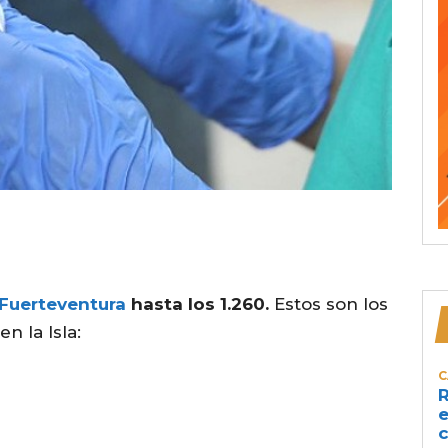
Fuerteventura
hasta los 1.260.
Estos son los
n la Isla:
C
R
e
c