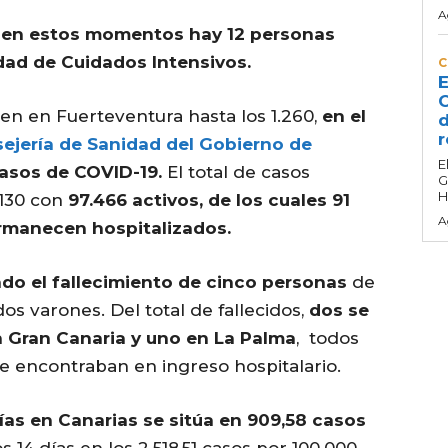
A
,
en estos momentos hay 12 personas
idad de Cuidados Intensivos.
C
E
C
en en Fuerteventura hasta los 1.260,
en el
d
r
sejería de Sanidad del Gobierno de
E
asos de COVID-19.
El total de casos
G
H
.130 con
97.466 activos, de los cuales 91
A
rmanecen hospitalizados.
cado el fallecimiento de cinco personas
de
os varones. Del total de fallecidos,
dos se
n Gran Canaria y uno en La Palma
, todos
e encontraban en ingreso hospitalario.
ías en Canarias se sitúa en 909,58 casos