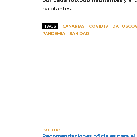
por cada 100.000 habitantes
y a l
habitantes.
TAGS
CANARIAS
COVID19
DATOSCOV
PANDEMIA
SANIDAD
CABILDO
Recomendaciones oficiales para el