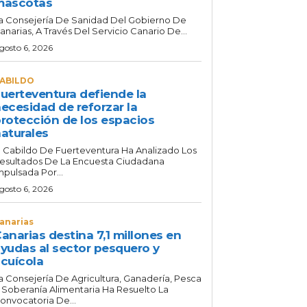
mascotas
a Consejería De Sanidad Del Gobierno De
anarias, A Través Del Servicio Canario De...
gosto 6, 2026
ABILDO
uerteventura defiende la
ecesidad de reforzar la
rotección de los espacios
aturales
l Cabildo De Fuerteventura Ha Analizado Los
esultados De La Encuesta Ciudadana
mpulsada Por...
gosto 6, 2026
anarias
anarias destina 7,1 millones en
yudas al sector pesquero y
cuícola
a Consejería De Agricultura, Ganadería, Pesca
 Soberanía Alimentaria Ha Resuelto La
onvocatoria De...