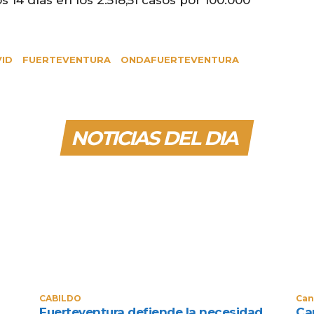
os 14 días en los 2.518,51 casos por 100.000
ID
FUERTEVENTURA
ONDAFUERTEVENTURA
NOTICIAS DEL DIA
CABILDO
Can
Fuerteventura defiende la necesidad
Can