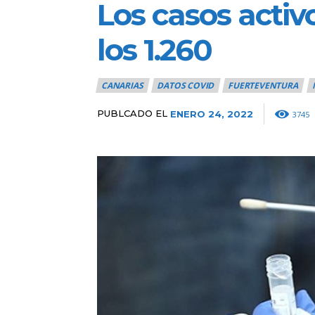
Los casos acti
los 1.260
CANARIAS
DATOS COVID
FUERTEVENTURA
PUBLCADO EL
ENERO 24, 2022
3745