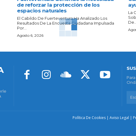
de reforzar la protección de los
ay
espacios naturales
La 
Sob
El Cabildo De Fuerteventura Ha Analizado Los
De..
Resultados De La Encuesta Ciudadana Impulsada
Por...
Agos
Agosto 6, 2026
A
SUS
Para
Onda
erle
.
Política De Cookies
|
Aviso Legal
|
P