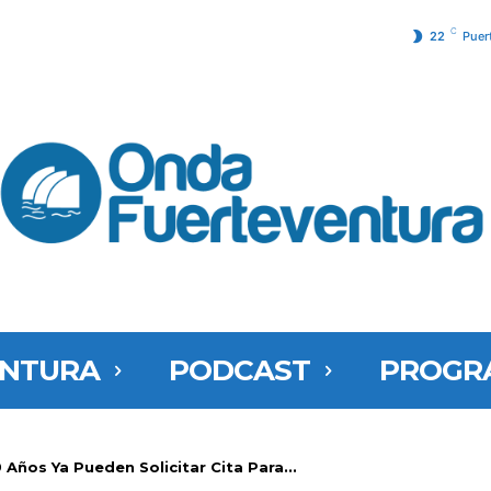
C
22
Puer
ENTURA
PODCAST
PROGR
Años Ya Pueden Solicitar Cita Para...