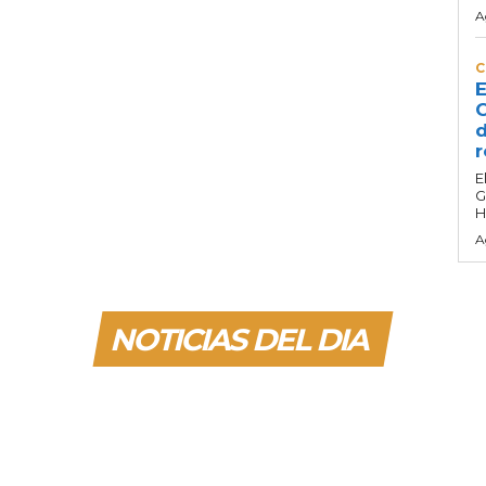
A
C
E
C
d
r
E
G
H
A
NOTICIAS DEL DIA