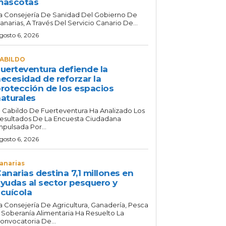
mascotas
a Consejería De Sanidad Del Gobierno De
anarias, A Través Del Servicio Canario De...
gosto 6, 2026
ABILDO
uerteventura defiende la
ecesidad de reforzar la
rotección de los espacios
aturales
l Cabildo De Fuerteventura Ha Analizado Los
esultados De La Encuesta Ciudadana
mpulsada Por...
gosto 6, 2026
anarias
anarias destina 7,1 millones en
yudas al sector pesquero y
cuícola
a Consejería De Agricultura, Ganadería, Pesca
 Soberanía Alimentaria Ha Resuelto La
onvocatoria De...