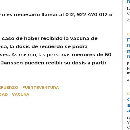
L
C
rzo
es necesario llamar al 012, 922 470 012 o
A
C
 caso de haber recibido la vacuna de
F
n
ca, la dosis de recuerdo se podrá
p
ses.
Asimismo, las personas
menores de 60
n
Janssen pueden recibir su dosis a partir
E
R
I
A
EFUERZO
FUERTEVENTURA
C
DAD
VACUNA
C
a
a
L
Y
C