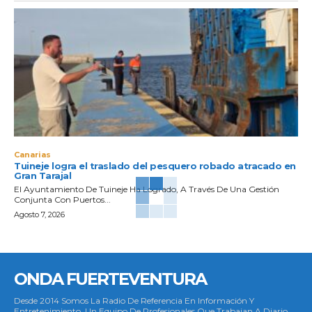
Canarias
Tuineje logra el traslado del pesquero robado atracado en
Gran Tarajal
El Ayuntamiento De Tuineje Ha Logrado, A Través De Una Gestión
Conjunta Con Puertos...
Agosto 7, 2026
ONDA FUERTEVENTURA
Desde 2014 Somos La Radio De Referencia En Información Y
Entretenimiento. Un Equipo De Profesionales Que Trabajan A Diario