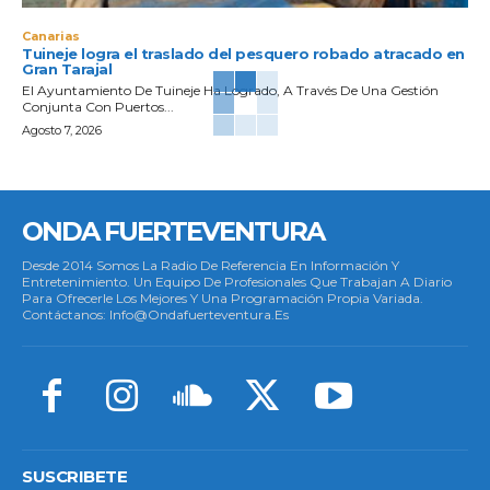
Canarias
Tuineje logra el traslado del pesquero robado atracado en
Gran Tarajal
El Ayuntamiento De Tuineje Ha Logrado, A Través De Una Gestión
Conjunta Con Puertos...
Agosto 7, 2026
ONDA FUERTEVENTURA
Desde 2014 Somos La Radio De Referencia En Información Y
Entretenimiento. Un Equipo De Profesionales Que Trabajan A Diario
Para Ofrecerle Los Mejores Y Una Programación Propia Variada.
Contáctanos: Info@ondafuerteventura.es
SUSCRIBETE