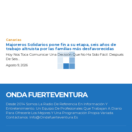
Canarias
Majoreros Solidarios pone fin a su etapa, seis años de
trabajo altruista por las familias más desfavorecidas
Hoy Nos Toca Comunicar Una Decisión Que No Ha Sido Fácil: Después
De Seis...
Agosto 9, 2026
ONDA FUERTEVENTURA
Desde 2014 Somos La Radio De Referencia En Información Y
Entretenimiento. Un Equipo De Profesionales Que Trabajan A Diario
Para Ofrecerle Los Mejores Y Una Programación Propia Variada.
Contáctanos: Info@ondafuerteventura.es