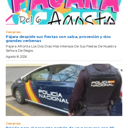
Canarias
Pájara despide sus fiestas con salsa, procesión y dos
grandes verbenas
Pájara Afronta Los Dos Días Más Intensos De Sus Fiestas De Nuestra
Señora De Regla...
Agosto 8, 2026
Canarias