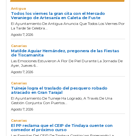
u
Antigua
Todos los viernes la gran cita con el Mercado
c
Veraniego de Artesanía en Caleta de Fuste
t
El Ayuntamiento De Antigua Anuncia Que Todos Los Viernes Por
La Tarde Se Celebra...
o
Agosto 7, 2026
r
d
Canarias
Matilde Aguiar Hernández, pregonera de las Fiestas
e
de Tiscamanita
a
Las Emociones Estuvieron A Flor De Piel Durante La Jornada De
Ayer, Jueves 6...
u
Agosto 7, 2026
d
i
Canarias
Tuineje logra el traslado del pesquero robado
o
atracado en Gran Tarajal
El Ayuntamiento De Tuineje Ha Logrado, A Través De Una
Gestión Conjunta Con Puertos...
Agosto 7, 2026
Canarias
El PP reclama que el CEIP de Tindaya cuente con
comedor el próximo curso
Las Familias Del CEIP De Tindaya Continúan Esperando La