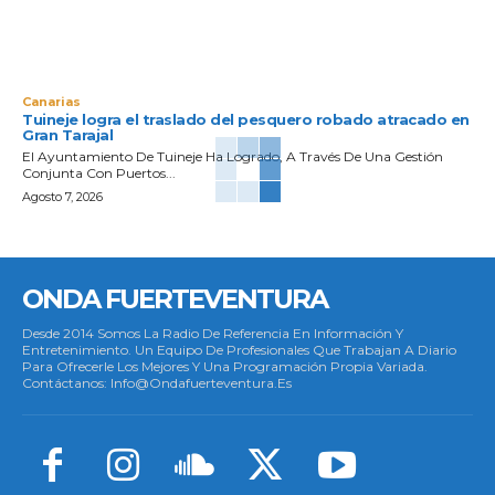
Canarias
Tuineje logra el traslado del pesquero robado atracado en
Gran Tarajal
El Ayuntamiento De Tuineje Ha Logrado, A Través De Una Gestión
Conjunta Con Puertos...
Agosto 7, 2026
ONDA FUERTEVENTURA
Desde 2014 Somos La Radio De Referencia En Información Y
Entretenimiento. Un Equipo De Profesionales Que Trabajan A Diario
Para Ofrecerle Los Mejores Y Una Programación Propia Variada.
Contáctanos: Info@ondafuerteventura.es