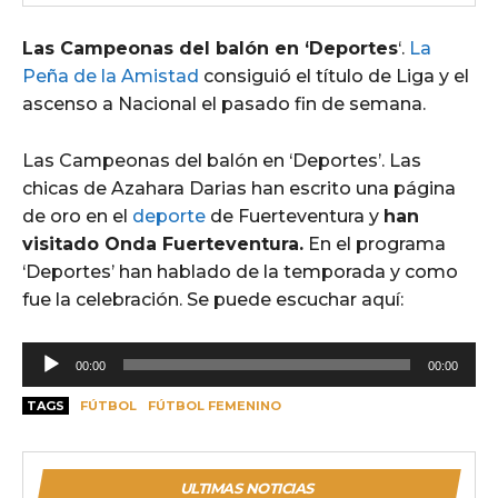
Las Campeonas del balón en ‘Deportes
‘.
La
Peña de la Amistad
consiguió el título de Liga y el
ascenso a Nacional el pasado fin de semana.
Las Campeonas del balón en ‘Deportes’. Las
chicas de Azahara Darias han escrito una página
de oro en el
deporte
de Fuerteventura y
han
visitado Onda Fuerteventura.
En el programa
‘Deportes’ han hablado de la temporada y como
fue la celebración. Se puede escuchar aquí:
R
00:00
00:00
e
TAGS
FÚTBOL
FÚTBOL FEMENINO
p
r
o
ULTIMAS NOTICIAS
d