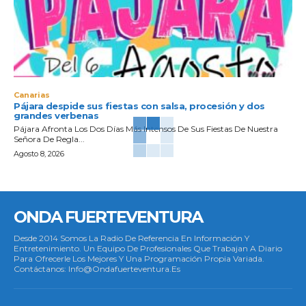
Canarias
Pájara despide sus fiestas con salsa, procesión y dos
grandes verbenas
Pájara Afronta Los Dos Días Más Intensos De Sus Fiestas De Nuestra
Señora De Regla...
Agosto 8, 2026
ONDA FUERTEVENTURA
Desde 2014 Somos La Radio De Referencia En Información Y
Entretenimiento. Un Equipo De Profesionales Que Trabajan A Diario
Para Ofrecerle Los Mejores Y Una Programación Propia Variada.
Contáctanos: Info@ondafuerteventura.es