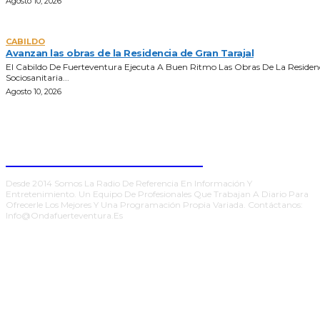
Agosto 10, 2026
CABILDO
Avanzan las obras de la Residencia de Gran Tarajal
El Cabildo De Fuerteventura Ejecuta A Buen Ritmo Las Obras De La Residen
Sociosanitaria...
Agosto 10, 2026
ONDA FUERTEVENTURA
Desde 2014 Somos La Radio De Referencia En Información Y
Entretenimiento. Un Equipo De Profesionales Que Trabajan A Diario Para
Ofrecerle Los Mejores Y Una Programación Propia Variada. Contáctanos:
Info@ondafuerteventura.es