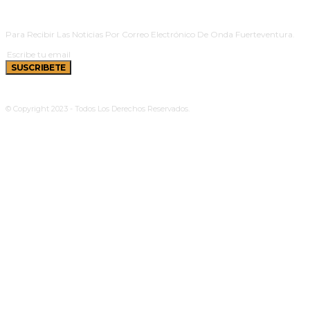
SUSCRIBETE
Para Recibir Las Noticias Por Correo Electrónico De Onda Fuerteventura.
SUSCRIBETE
© Copyright 2023 - Todos Los Derechos Reservados.
Política De Cookies
|
Aviso Legal
|
Privacidad