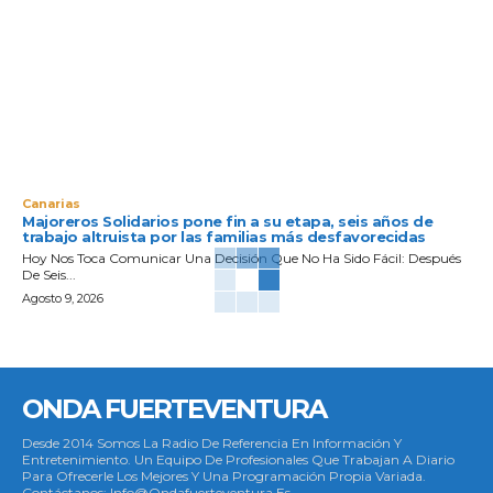
Canarias
Majoreros Solidarios pone fin a su etapa, seis años de
trabajo altruista por las familias más desfavorecidas
Hoy Nos Toca Comunicar Una Decisión Que No Ha Sido Fácil: Después
De Seis...
Agosto 9, 2026
ONDA FUERTEVENTURA
Desde 2014 Somos La Radio De Referencia En Información Y
Entretenimiento. Un Equipo De Profesionales Que Trabajan A Diario
Para Ofrecerle Los Mejores Y Una Programación Propia Variada.
Contáctanos: Info@ondafuerteventura.es