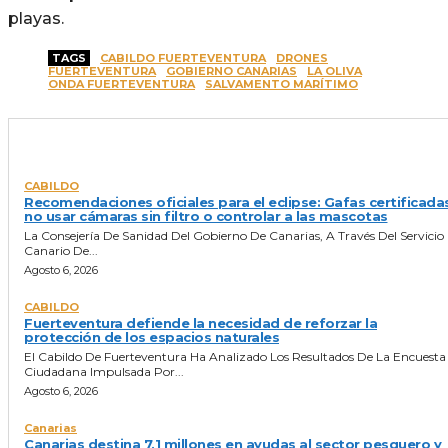
playas.
TAGS
CABILDO FUERTEVENTURA
DRONES
FUERTEVENTURA
GOBIERNO CANARIAS
LA OLIVA
ONDA FUERTEVENTURA
SALVAMENTO MARÍTIMO
ULTIMAS NOTICIAS
CABILDO
Recomendaciones oficiales para el eclipse: Gafas certificada
no usar cámaras sin filtro o controlar a las mascotas
La Consejería De Sanidad Del Gobierno De Canarias, A Través Del Servicio
Canario De...
Agosto 6, 2026
CABILDO
Fuerteventura defiende la necesidad de reforzar la
protección de los espacios naturales
El Cabildo De Fuerteventura Ha Analizado Los Resultados De La Encuesta
Ciudadana Impulsada Por...
Agosto 6, 2026
Canarias
Canarias destina 7,1 millones en ayudas al sector pesquero y