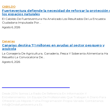
CABILDO
Fuerteventura defiende la necesidad de reforzar la protección 
los espacios naturales
El Cabildo De Fuerteventura Ha Analizado Los Resultados De La Encuesta
Ciudadana Impulsada Por...
Agosto 6, 2026
Canarias
Canarias destina 7,1 millones en ayudas al sector pesquero y
acuícola
La Consejería De Agricultura, Ganadería, Pesca Y Soberanía Alimentaria Ha
Resuelto La Convocatoria De...
Agosto 6, 2026
ONDA FUERTEVENTURA
Desde 2014 Somos La Radio De Referencia En Información Y
Entretenimiento. Un Equipo De Profesionales Que Trabajan A Diario Para
Ofrecerle Los Mejores Y Una Programación Propia Variada. Contáctanos:
Info@ondafuerteventura.es