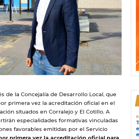
és de la Concejalía de Desarrollo Local, que
r primera vez la acreditación oficial en el
ión situados en Corralejo y El Cotillo. A
A
artirán especialidades formativas vinculadas
T
e
iones favorables emitidas por el Servicio
e
por primera vez la acreditación oficial para