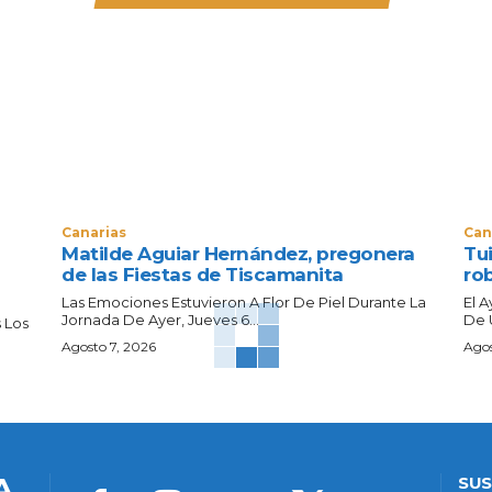
Canarias
Can
Matilde Aguiar Hernández, pregonera
Tui
de las Fiestas de Tiscamanita
ro
Las Emociones Estuvieron A Flor De Piel Durante La
El 
Jornada De Ayer, Jueves 6...
De 
 Los
Agosto 7, 2026
Agos
A
SUS