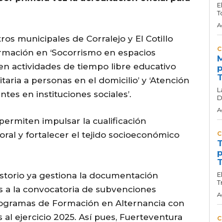
E
T
A
tros municipales de Corralejo y El Cotillo
C
ormación en ‘Socorrismo en espacios
M
 en actividades de tiempo libre educativo
p
T
nitaria a personas en el domicilio’ y ‘Atención
L
tes en instituciones sociales’.
D
A
 permiten impulsar la cualificación
aboral y fortalecer el tejido socioeconómico
C
T
p
T
storio ya gestiona la documentación
E
T
s a la convocatoria de subvenciones
A
 Programas de Formación en Alternancia con
al ejercicio 2025. Así pues, Fuerteventura
C