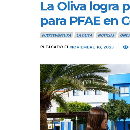
La Oliva logra p
para PFAE en Cor
FUERTEVENTURA
LA OLIVA
NOTICIAS
ONDA
PUBLCADO EL
NOVIEMBRE 10, 2025