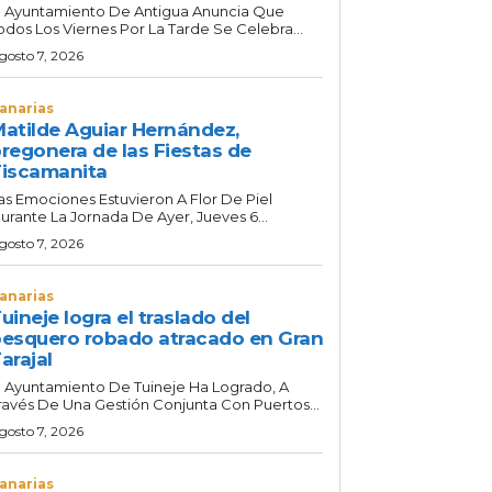
l Ayuntamiento De Antigua Anuncia Que
odos Los Viernes Por La Tarde Se Celebra...
gosto 7, 2026
anarias
atilde Aguiar Hernández,
regonera de las Fiestas de
iscamanita
as Emociones Estuvieron A Flor De Piel
urante La Jornada De Ayer, Jueves 6...
gosto 7, 2026
anarias
uineje logra el traslado del
esquero robado atracado en Gran
arajal
l Ayuntamiento De Tuineje Ha Logrado, A
ravés De Una Gestión Conjunta Con Puertos...
gosto 7, 2026
anarias