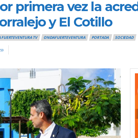
or primera vez la acred
ralejo y El Cotillo
 FUERTEVENTURA TV
ONDAFUERTEVENTURA
PORTADA
SOCIEDAD
59