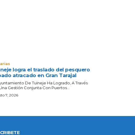
arias
neje logra el traslado del pesquero
bado atracado en Gran Tarajal
Ayuntamiento De Tuineje Ha Logrado, A Través
Una Gestión Conjunta Con Puertos...
to 7, 2026
CRIBETE