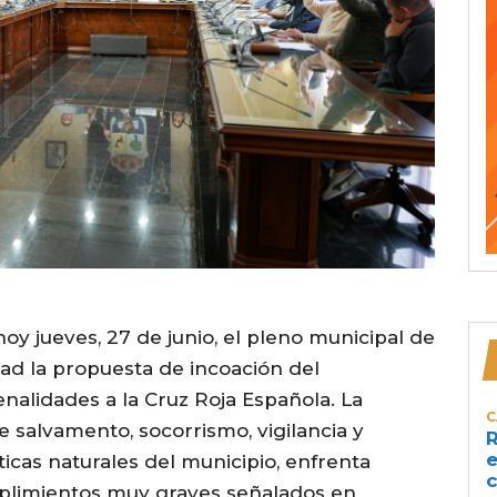
oy jueves, 27 de junio, el pleno municipal de
ad la propuesta de incoación del
alidades a la Cruz Roja Española. La
C
e salvamento, socorrismo, vigilancia y
R
e
ticas naturales del municipio, enfrenta
c
mplimientos muy graves señalados en