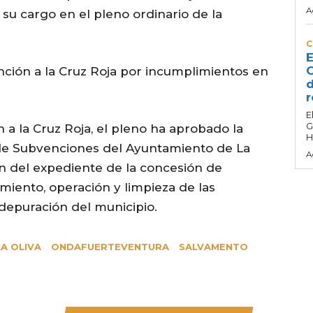
A
 su cargo en el pleno ordinario de la
C
E
C
anción a la Cruz Roja por incumplimientos en
d
r
E
G
a la Cruz Roja, el pleno ha aprobado la
H
 de Subvenciones del Ayuntamiento de La
A
ón del expediente de la concesión de
miento, operación y limpieza de las
depuración del municipio.
LA OLIVA
ONDAFUERTEVENTURA
SALVAMENTO