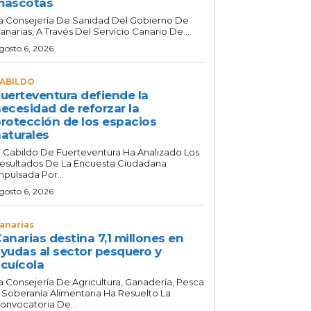
mascotas
a Consejería De Sanidad Del Gobierno De
anarias, A Través Del Servicio Canario De...
gosto 6, 2026
ABILDO
uerteventura defiende la
ecesidad de reforzar la
rotección de los espacios
aturales
l Cabildo De Fuerteventura Ha Analizado Los
esultados De La Encuesta Ciudadana
mpulsada Por...
gosto 6, 2026
anarias
anarias destina 7,1 millones en
yudas al sector pesquero y
cuícola
a Consejería De Agricultura, Ganadería, Pesca
 Soberanía Alimentaria Ha Resuelto La
onvocatoria De...