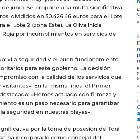
7 de junio. Se propone una multa significativa
L
C
os, divididos en 50.426,46 euros para el Lote
A
a el Lote 2 (zona Este). La Oliva inicia
 Roja por incumplimientos en servicios de
C
F
n
p
ado: «La seguridad y el buen funcionamiento
n
oritarios para este gobierno. La decisión
E
R
promiso con la calidad de los servicios que
I
visitantes». En la misma línea, el Primer
A
a destacado: «Hemos actuado con firmeza y
C
imiento es un paso necesario para garantizar
C
 la seguridad en nuestras playas».
a
a
L
ignificativa por la toma de posesión de Toni
Y
n se ha incorporado como concejal del
C