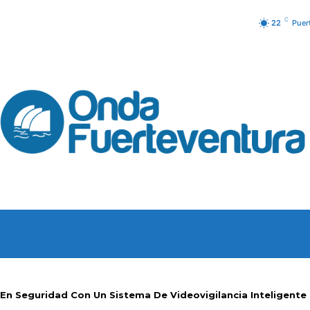
C
22
Puer
URA
PODCAST
PROGRAM
 En Seguridad Con Un Sistema De Videovigilancia Inteligente