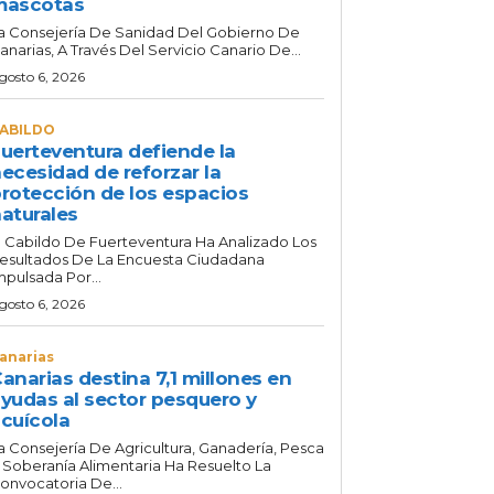
mascotas
a Consejería De Sanidad Del Gobierno De
anarias, A Través Del Servicio Canario De...
gosto 6, 2026
ABILDO
uerteventura defiende la
ecesidad de reforzar la
rotección de los espacios
aturales
l Cabildo De Fuerteventura Ha Analizado Los
esultados De La Encuesta Ciudadana
mpulsada Por...
gosto 6, 2026
anarias
anarias destina 7,1 millones en
yudas al sector pesquero y
cuícola
a Consejería De Agricultura, Ganadería, Pesca
 Soberanía Alimentaria Ha Resuelto La
onvocatoria De...