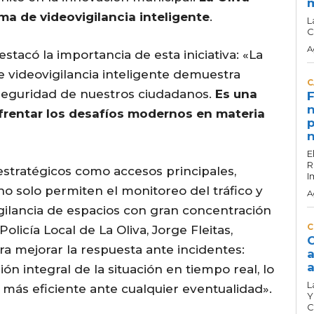
a de videovigilancia inteligente
.
L
C
A
destacó la importancia de esta iniciativa: «La
 videovigilancia inteligente demuestra
C
seguridad de nuestros ciudadanos.
Es una
F
n
frentar los desafíos modernos en materia
p
n
E
R
estratégicos como accesos principales,
I
 no solo permiten el monitoreo del tráfico y
A
vigilancia de espacios con gran concentración
C
olicía Local de La Oliva, Jorge Fleitas,
C
ra mejorar la respuesta ante incidentes:
a
a
ón integral de la situación en tiempo real, lo
L
más eficiente ante cualquier eventualidad».
Y
C