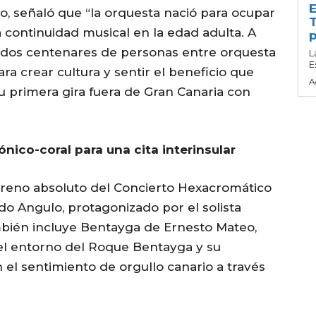
E
po, señaló que “la orquesta nació para ocupar
T
 continuidad musical en la edad adulta. A
p
s dos centenares de personas entre orquesta
L
E
ra crear cultura y sentir el beneficio que
A
su primera gira fuera de Gran Canaria con
ónico-coral para una cita interinsular
estreno absoluto del Concierto Hexacromático
do Angulo, protagonizado por el solista
bién incluye Bentayga de Ernesto Mateo,
 el entorno del Roque Bentayga y su
 el sentimiento de orgullo canario a través