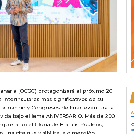
anaria (OCGC) protagonizará el próximo 20
 e interinsulares más significativos de su
e Formación y Congresos de Fuerteventura la
A
e vida bajo el lema ANIVER5ARIO. Más de 200
T
e
erpretarán el Gloria de Francis Poulenc,
e
 una cita que visibiliza la dimensión