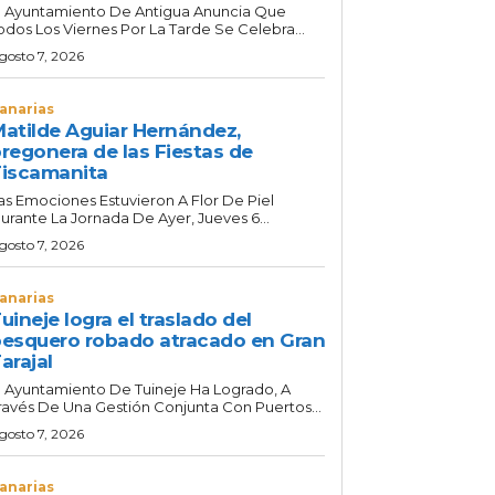
l Ayuntamiento De Antigua Anuncia Que
odos Los Viernes Por La Tarde Se Celebra...
gosto 7, 2026
anarias
atilde Aguiar Hernández,
regonera de las Fiestas de
iscamanita
as Emociones Estuvieron A Flor De Piel
urante La Jornada De Ayer, Jueves 6...
gosto 7, 2026
anarias
uineje logra el traslado del
esquero robado atracado en Gran
arajal
l Ayuntamiento De Tuineje Ha Logrado, A
ravés De Una Gestión Conjunta Con Puertos...
gosto 7, 2026
anarias