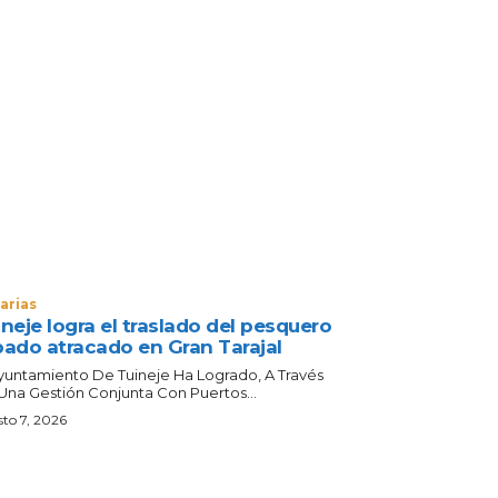
arias
neje logra el traslado del pesquero
bado atracado en Gran Tarajal
Ayuntamiento De Tuineje Ha Logrado, A Través
Una Gestión Conjunta Con Puertos...
to 7, 2026