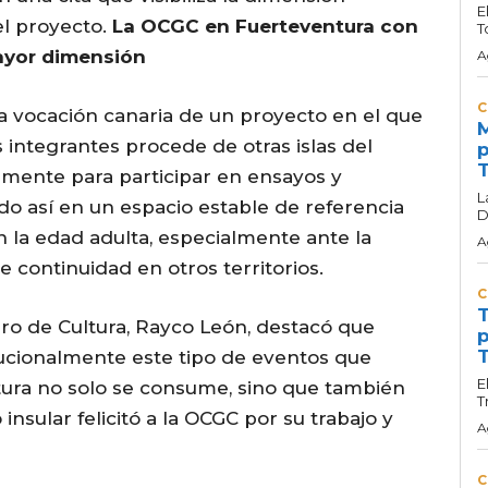
E
del proyecto.
La OCGC en Fuerteventura con
T
ayor dimensión
A
C
la vocación canaria de un proyecto en el que
M
integrantes procede de otras islas del
p
T
camente para participar en ensayos y
L
do así en un espacio estable de referencia
D
n la edad adulta, especialmente ante la
A
e continuidad en otros territorios.
C
T
ero de Cultura, Rayco León, destacó que
p
T
tucionalmente este tipo de eventos que
E
tura no solo se consume, sino que también
T
 insular felicitó a la OCGC por su trabajo y
A
C