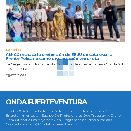
Canarias
AM-CC rechaza la pretensión de EEUU de catalogar al
Frente Polisario como organización terrorista
La Organización Nacionalista Critica La Propuesta De Ley Que Ha Sido
Llevada A La...
Agosto 7, 2026
ONDA FUERTEVENTURA
Desde 2014 Somos La Radio De Referencia En Información Y
Entretenimiento. Un Equipo De Profesionales Que Trabajan A Diario
Para Ofrecerle Los Mejores Y Una Programación Propia Variada.
Contáctanos: Info@ondafuerteventura.es