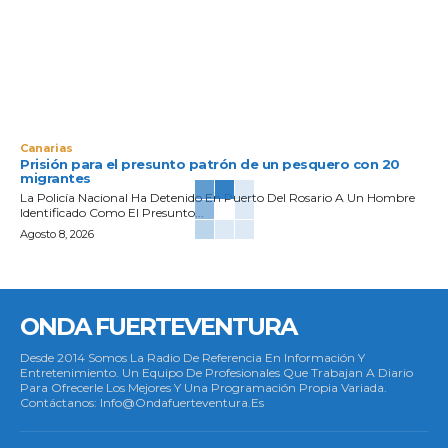
Canarias
Prisión para el presunto patrón de un pesquero con 20
migrantes
La Policía Nacional Ha Detenido En Puerto Del Rosario A Un Hombre
Identificado Como El Presunto...
Agosto 8, 2026
ONDA FUERTEVENTURA
Desde 2014 Somos La Radio De Referencia En Información Y
Entretenimiento. Un Equipo De Profesionales Que Trabajan A Diario
Para Ofrecerle Los Mejores Y Una Programación Propia Variada.
Contáctanos: Info@ondafuerteventura.es