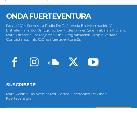
ONDA FUERTEVENTURA
Desde 2014 Somos La Radio De Referencia En Información Y
Entretenimiento. Un Equipo De Profesionales Que Trabajan A Diario
Para Ofrecerle Los Mejores Y Una Programación Propia Variada.
Contáctanos: Info@ondafuerteventura.es
SUSCRIBETE
Para Recibir Las Noticias Por Correo Electrónico De Onda
Fuerteventura.
SUSCRIBETE
© Copyright 2023 - Todos Los Derechos Reservados.