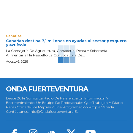
Canarias
Canarias destina 7,1 millones en ayudas al sector pesquero
y acuícola
La Consejería De Agricultura, Ganadería, Pesca Y Soberanía
Alimentaria Ha Resuelto La Convocatoria De...
Agosto 6, 2026
ONDA FUERTEVENTURA
Desde 2014 Somos La Radio De Referencia En Información Y
Entretenimiento. Un Equipo De Profesionales Que Trabajan A Diario
Para Ofrecerle Los Mejores Y Una Programación Propia Variada.
Contáctanos: Info@ondafuerteventura.es