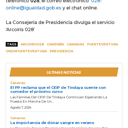
telefónico
028
, el correo electrónico
028-
online@igualdad.gob.es
y el chat online.
La Consejería de Presidencia divulga el servicio
‘Arcoiris 028’
TAGS
ARCOIRIS028
CAMPAÑA
CANARIAS
FUERTEVENTURA
ONDAFUERTEVENTURA
PRESIDENCIA
ULTIMAS NOTICIAS
Canarias
El PP reclama que el CEIP de Tindaya cuente con
comedor el próximo curso
Las Familias Del CEIP De Tindaya Continúan Esperando La
Puesta En Marcha De Un...
Agosto 7, 2026
Canarias
La importancia de donar sangre en verano