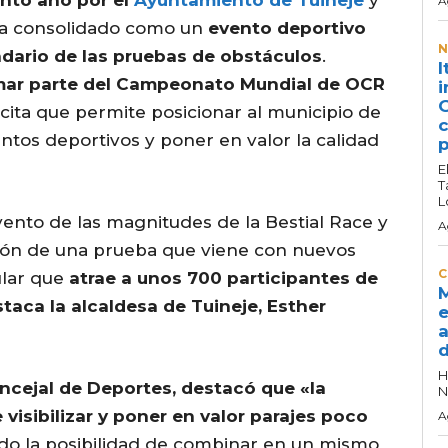
into año por el
Ayuntamiento de Tuineje
y
A
 ha consolidado como un
evento deportivo
N
ndario de las pruebas de obstáculos
.
I
mar parte del Campeonato Mundial de OCR
i
G
ita que permite posicionar al municipio de
c
tos deportivos y poner en valor la calidad
p
E
T
L
ento de las magnitudes de la Bestial Race y
A
sión de una prueba que viene con nuevos
C
ular que
atrae a unos 700 participantes de
M
taca la alcaldesa de Tuineje, Esther
e
a
d
H
ncejal de Deportes, destacó que «la
N
visibilizar y poner en valor parajes poco
A
do la posibilidad de combinar en un mismo