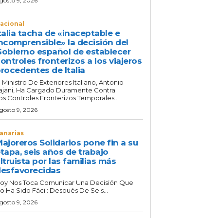
gosto 9, 2026
acional
talia tacha de «inaceptable e
ncomprensible» la decisión del
obierno español de establecer
ontroles fronterizos a los viajeros
rocedentes de Italia
l Ministro De Exteriores Italiano, Antonio
ajani, Ha Cargado Duramente Contra
os Controles Fronterizos Temporales...
gosto 9, 2026
anarias
ajoreros Solidarios pone fin a su
tapa, seis años de trabajo
ltruista por las familias más
esfavorecidas
oy Nos Toca Comunicar Una Decisión Que
o Ha Sido Fácil: Después De Seis...
gosto 9, 2026