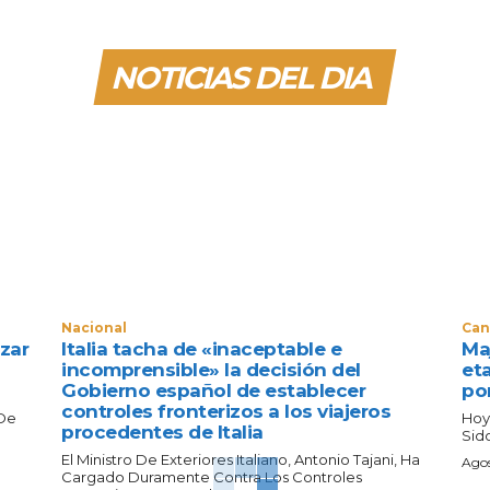
NOTICIAS DEL DIA
Nacional
Can
zar
Italia tacha de «inaceptable e
Maj
incomprensible» la decisión del
eta
Gobierno español de establecer
po
controles fronterizos a los viajeros
 De
Hoy
procedentes de Italia
Sido
El Ministro De Exteriores Italiano, Antonio Tajani, Ha
Agos
Cargado Duramente Contra Los Controles