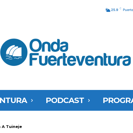
C
25.9
Puerto
ENTURA
PODCAST
PROGR
 A Tuineje