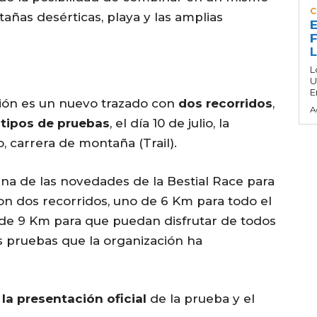
C
añas desérticas, playa y las amplias
E
F
L
U
E
ión es un nuevo trazado con
dos recorridos
,
A
 tipos de pruebas
, el día 10 de julio, la
o, carrera de montaña (Trail).
na de las novedades de la Bestial Race para
on dos recorridos, uno de 6 Km para todo el
o de 9 Km para que puedan disfrutar de todos
as pruebas que la organización ha
la presentación oficial
de la prueba y el