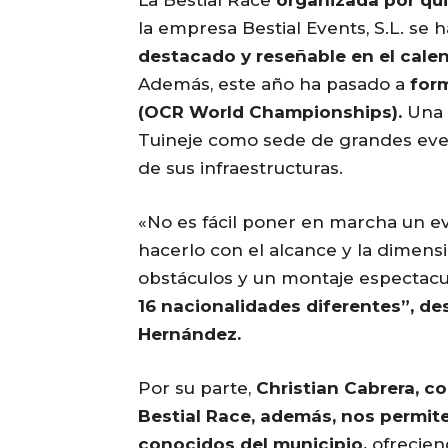
La Bestial Race
organizada por qu
la empresa Bestial Events, S.L. se
destacado y reseñable en el cale
Además, este año ha pasado a
for
(OCR World Championships).
Una c
Tuineje como sede de grandes even
de sus infraestructuras.
«No es fácil poner en marcha un ev
hacerlo con el alcance y la dimen
obstáculos y un montaje espectac
16 nacionalidades diferentes”, des
Hernández.
Por su parte,
Christian Cabrera, co
Bestial Race, además, nos permite 
conocidos del municipio,
ofrecien