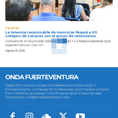
Canarias
La tenencia responsable de mascotas llegará a 60
colegios de Canarias con el apoyo de veterinarios
Concienciar Al Alumnado Sobre El Cuidado Y La Responsabilidad Que
Supone Convivir Con Un...
Agosto 8, 2026
ONDA FUERTEVENTURA
Desde 2014 Somos La Radio De Referencia En Información Y
Entretenimiento. Un Equipo De Profesionales Que Trabajan A Diario
Para Ofrecerle Los Mejores Y Una Programación Propia Variada.
Contáctanos: Info@ondafuerteventura.es