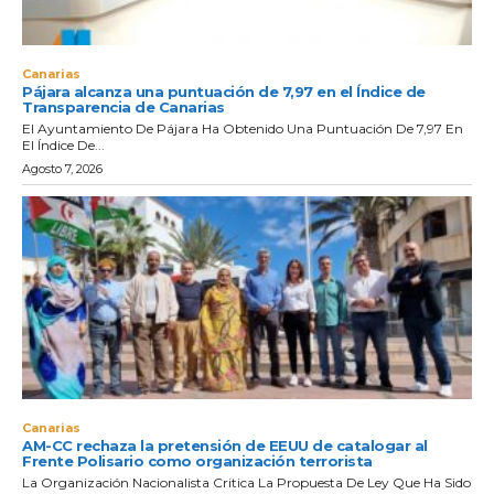
Canarias
Pájara alcanza una puntuación de 7,97 en el Índice de
Transparencia de Canarias
El Ayuntamiento De Pájara Ha Obtenido Una Puntuación De 7,97 En
El Índice De...
Agosto 7, 2026
Canarias
AM-CC rechaza la pretensión de EEUU de catalogar al
Frente Polisario como organización terrorista
La Organización Nacionalista Critica La Propuesta De Ley Que Ha Sido