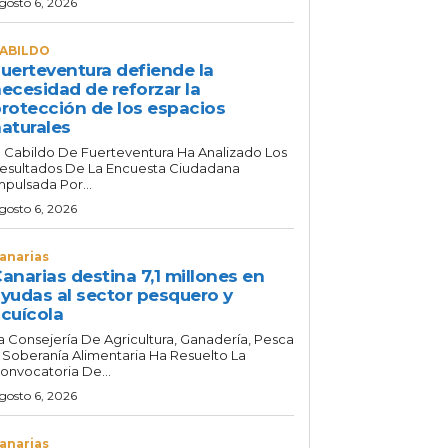
gosto 6, 2026
ABILDO
uerteventura defiende la
ecesidad de reforzar la
rotección de los espacios
aturales
l Cabildo De Fuerteventura Ha Analizado Los
esultados De La Encuesta Ciudadana
mpulsada Por...
gosto 6, 2026
anarias
anarias destina 7,1 millones en
yudas al sector pesquero y
cuícola
a Consejería De Agricultura, Ganadería, Pesca
 Soberanía Alimentaria Ha Resuelto La
onvocatoria De...
gosto 6, 2026
anarias