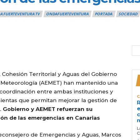
A FUERTEVENTURA TV
ONDAFUERTEVENTURA
PORTADA
SOCIEDAD
l, Cohesión Territorial y Aguas del Gobierno
de Meteorología (AEMET) han mantenido una
 coordinación entre ambas instituciones y
C
mientas que permitan mejorar la gestión de
R
e
.
Gobierno y AEMET refuerzan su
c
tión de las emergencias en Canarias
L
C
iceconsejero de Emergencias y Aguas, Marcos