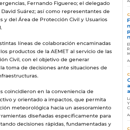
A
mergencias, Fernando Figuereo; el delegado
s, David Suárez; así como representantes de
C
s y del Área de Protección Civil y Usuarios
F
n
.
p
n
istintas líneas de colaboración encaminadas
E
R
los productos de la AEMET al servicio de las
I
n Civil, con el objetivo de generar
A
 la toma de decisiones ante situaciones de
C
nfraestructuras.
C
a
a
es coincidieron en la conveniencia de
L
tivo y orientado a impactos, que permita
Y
ción meteorológica hacia un asesoramiento
C
A
erramientas diseñadas específicamente para
ilitando decisiones rápidas, fundamentadas y
C