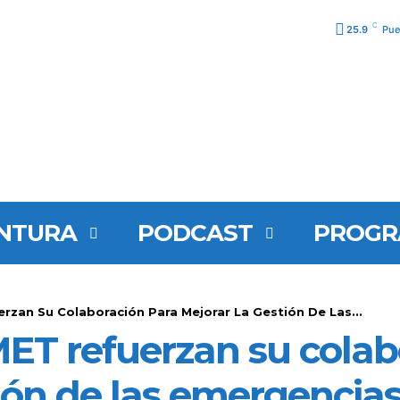
C
25.9
Pue
NTURA
PODCAST
PROGR
zan Su Colaboración Para Mejorar La Gestión De Las...
ET refuerzan su colab
ión de las emergencia