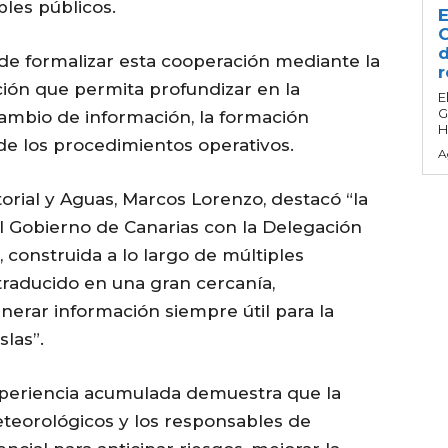
bles públicos.
E
C
d
 de formalizar esta cooperación mediante la
r
ión que permita profundizar en la
E
G
rcambio de información, la formación
H
 de los procedimientos operativos.
A
orial y Aguas, Marcos Lorenzo, destacó “la
l Gobierno de Canarias con la Delegación
, construida a lo largo de múltiples
 traducido en una gran cercanía,
nerar información siempre útil para la
slas”.
xperiencia acumulada demuestra que la
eteorológicos y los responsables de