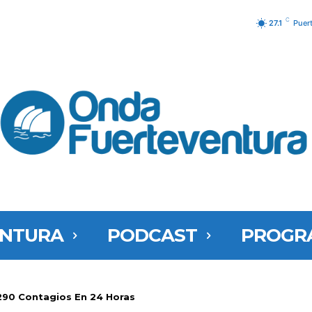
C
27.1
Puer
ENTURA
PODCAST
PROGR
290 Contagios En 24 Horas