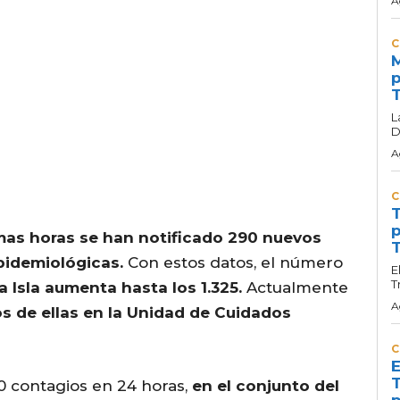
A
C
M
p
T
L
D
A
C
T
p
imas horas se han notificado 290 nuevos
T
epidemiológicas.
Con estos datos, el número
E
T
 Isla aumenta hasta los 1.325.
Actualmente
A
s de ellas en la Unidad de Cuidados
C
E
T
0 contagios en 24 horas,
en el conjunto del