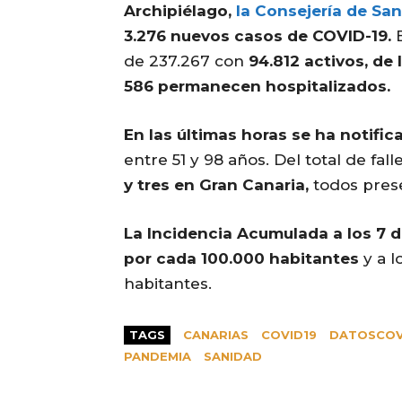
Archipiélago,
la Consejería de Sa
3.276 nuevos casos de COVID-19.
E
de 237.267 con
94.812 activos, de
586 permanecen hospitalizados.
En las últimas horas se ha notific
entre 51 y 98 años. Del total de fall
y tres en Gran Canaria,
todos prese
La Incidencia Acumulada a los 7 d
por cada 100.000 habitantes
y a l
habitantes.
TAGS
CANARIAS
COVID19
DATOSCOV
PANDEMIA
SANIDAD