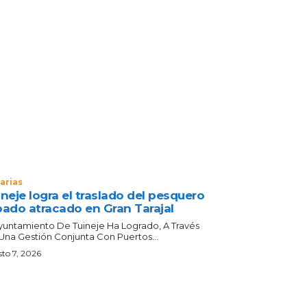
arias
neje logra el traslado del pesquero
bado atracado en Gran Tarajal
Ayuntamiento De Tuineje Ha Logrado, A Través
Una Gestión Conjunta Con Puertos...
to 7, 2026