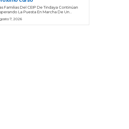
róximo curso
as Familias Del CEIP De Tindaya Continúan
sperando La Puesta En Marcha De Un...
gosto 7, 2026