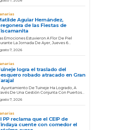
gosto 7, 2026
anarias
atilde Aguiar Hernández,
regonera de las Fiestas de
iscamanita
as Emociones Estuvieron A Flor De Piel
urante La Jornada De Ayer, Jueves 6...
gosto 7, 2026
anarias
uineje logra el traslado del
esquero robado atracado en Gran
arajal
l Ayuntamiento De Tuineje Ha Logrado, A
ravés De Una Gestión Conjunta Con Puertos...
gosto 7, 2026
anarias
l PP reclama que el CEIP de
indaya cuente con comedor el