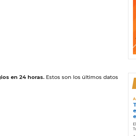
ios en 24 horas.
Estos son los últimos datos
A
T
e
e
E
T